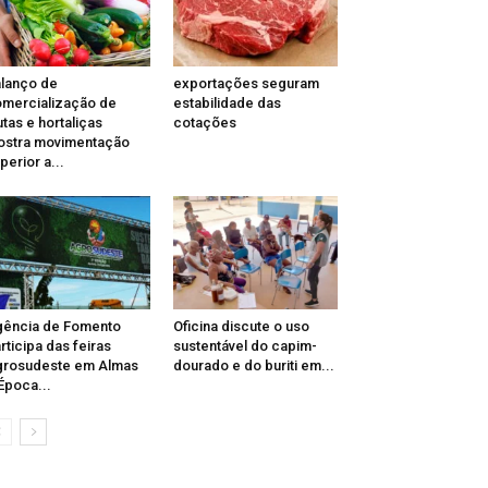
lanço de
exportações seguram
mercialização de
estabilidade das
utas e hortaliças
cotações
stra movimentação
perior a...
ência de Fomento
Oficina discute o uso
rticipa das feiras
sustentável do capim-
grosudeste em Almas
dourado e do buriti em...
Época...