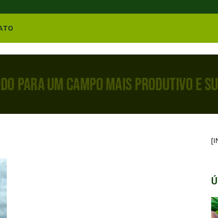
ATO
[
Ú