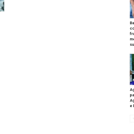
Ba
co
fr
mo
m
su
Ag
pa
A
e 