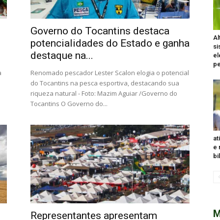
Governo do Tocantins destaca
Al
potencialidades do Estado e ganha
si
destaque na...
el
pe
a
Renomado pescador Lester Scalon elogia o potencial
do Tocantins na pesca esportiva, destacando sua
riqueza natural - Foto: Mazim Aguiar /Governo do
Tocantins O Governo do...
at
e 
bi
M
Representantes apresentam