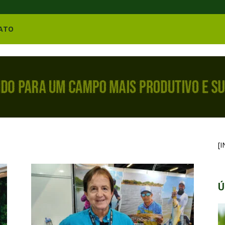
ATO
[
Ú