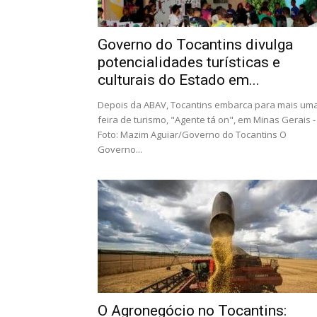
Governo do Tocantins divulga
potencialidades turísticas e
culturais do Estado em...
Depois da ABAV, Tocantins embarca para mais um
feira de turismo, "Agente tá on", em Minas Gerais -
Foto: Mazim Aguiar/Governo do Tocantins O
Governo...
O Agronegócio no Tocantins: