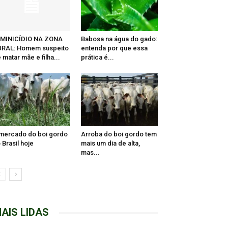
EMINICÍDIO NA ZONA
Babosa na água do gado:
URAL: Homem suspeito
entenda por que essa
 matar mãe e filha...
prática é...
mercado do boi gordo
Arroba do boi gordo tem
 Brasil hoje
mais um dia de alta,
mas...
AIS LIDAS