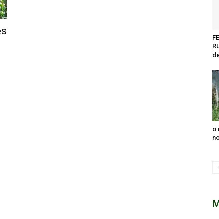
es
F
R
de
o 
no
M