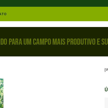
ATO
[
Ú