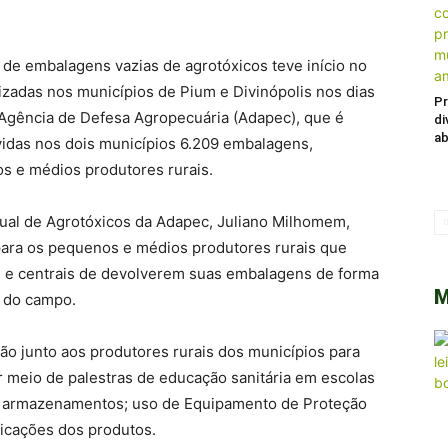
 de embalagens vazias de agrotóxicos teve início no
zadas nos municípios de Pium e Divinópolis nos dias
Pr
 Agência de Defesa Agropecuária (Adapec), que é
di
ab
vidas nos dois municípios 6.209 embalagens,
s e médios produtores rurais.
ual de Agrotóxicos da Adapec, Juliano Milhomem,
 para os pequenos e médios produtores rurais que
s e centrais de devolverem suas embalagens de forma
M
o do campo.
ão junto aos produtores rurais dos municípios para
 meio de palestras de educação sanitária em escolas
de armazenamentos; uso de Equipamento de Proteção
licações dos produtos.