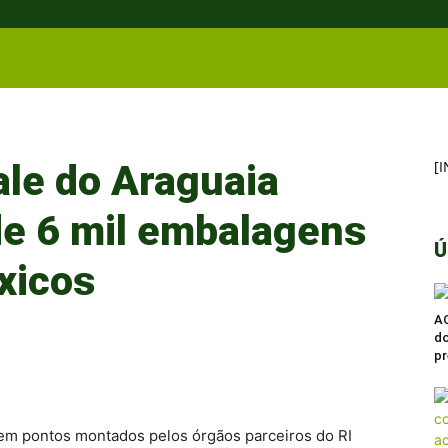
ale do Araguaia
[
e 6 mil embalagens
Ú
xicos
A
do
pr
em pontos montados pelos órgãos parceiros do RI