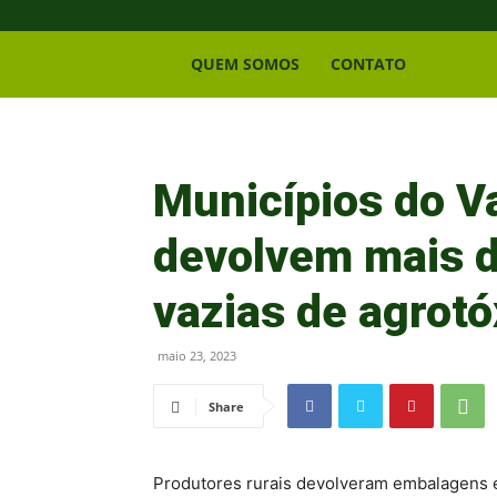
Bico
QUEM SOMOS
CONTATO
Rural
Municípios do V
devolvem mais d
vazias de agrotó
maio 23, 2023
Share
Produtores rurais devolveram embalagens 