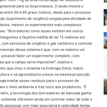
M
 potencial para os bioprocessos. O laudo mostra o
as entre 50 e 65 graus Celsius, ideais para o processo
o (suprimento de oxigênio) exigida pela atividade de
adores, mesmo os experimentos mais complexos
es. “Biorreatores como esses existem em outros
nseguimos a façanha inédita de ter 12 reatores em
 com sensores de oxigênio e gás carbônico e controle
ferenciais desse sistema é que, com no máximo um
 é possível fazer um experimento completo, com
sa que a campo seria impossível”, explica o
jeto que criou o sistema na Embrapa Solos. Inácio
cultura e na agroindústria cresce na mesma proporção
eaproveitar esses resíduos para o processo de
ra o meio ambiente e traz lucro aos produtores. “É
ário, a tecnologia dos biorreatores de bancada ganha
s sistemas oferecem ainda um controle maior de todo o
ndo pesquisar com mais segurança e celeridade temas