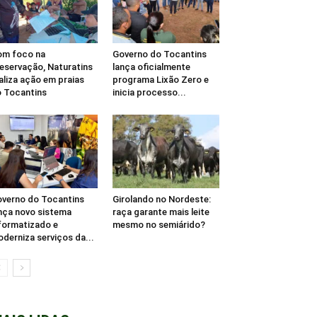
om foco na
Governo do Tocantins
eservação, Naturatins
lança oficialmente
aliza ação em praias
programa Lixão Zero e
 Tocantins
inicia processo...
verno do Tocantins
Girolando no Nordeste:
nça novo sistema
raça garante mais leite
formatizado e
mesmo no semiárido?
derniza serviços da...