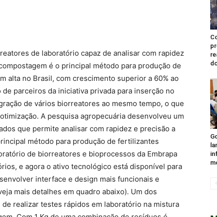
C
pr
eatores de laboratório capaz de analisar com rapidez
re
do
 compostagem é o principal método para produção de
em alta no Brasil, com crescimento superior a 60% ao
o de parceiros da iniciativa privada para inserção no
egração de vários biorreatores ao mesmo tempo, o que
e otimização. A pesquisa agropecuária desenvolveu um
gados que permite analisar com rapidez e precisão a
Go
incipal método para produção de fertilizantes
la
aboratório de biorreatores e bioprocessos da Embrapa
in
mo
rios, e agora o ativo tecnológico está disponível para
envolver interface e design mais funcionais e
 (veja mais detalhes em quadro abaixo). Um dos
de realizar testes rápidos em laboratório na mistura
gem. Com 1 Kg de uma combinação de resíduos é