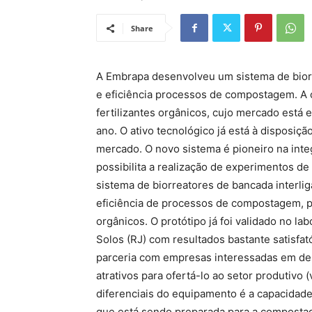
Share
A Embrapa desenvolveu um sistema de biorr
e eficiência processos de compostagem. A
fertilizantes orgânicos, cujo mercado está 
ano. O ativo tecnológico já está à disposiçã
mercado. O novo sistema é pioneiro na int
possibilita a realização de experimentos d
sistema de biorreatores de bancada interli
eficiência de processos de compostagem, pr
orgânicos. O protótipo já foi validado no l
Solos (RJ) com resultados bastante satisfató
parceria com empresas interessadas em des
atrativos para ofertá-lo ao setor produtivo
diferenciais do equipamento é a capacidade 
que está sendo preparada para a composta