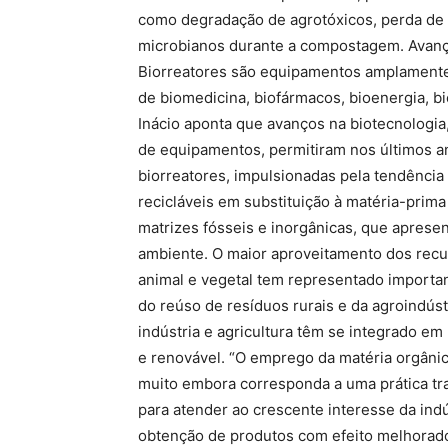
como degradação de agrotóxicos, perda de n
microbianos durante a compostagem. Avanç
Biorreatores são equipamentos amplamente 
de biomedicina, biofármacos, bioenergia, b
Inácio aponta que avanços na biotecnologia
de equipamentos, permitiram nos últimos a
biorreatores, impulsionadas pela tendência 
recicláveis em substituição à matéria-prim
matrizes fósseis e inorgânicas, que aprese
ambiente. O maior aproveitamento dos recur
animal e vegetal tem representado importan
do reúso de resíduos rurais e da agroindúst
indústria e agricultura têm se integrado e
e renovável. “O emprego da matéria orgânic
muito embora corresponda a uma prática tr
para atender ao crescente interesse da indú
obtenção de produtos com efeito melhorado