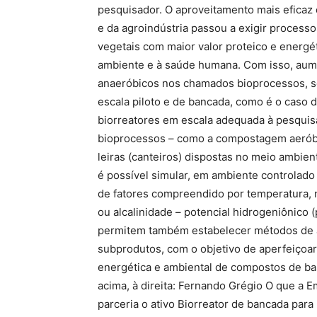
pesquisador. O aproveitamento mais eficaz
e da agroindústria passou a exigir process
vegetais com maior valor proteico e energ
ambiente e à saúde humana. Com isso, aum
anaeróbicos nos chamados bioprocessos, se
escala piloto e de bancada, como é o caso 
biorreatores em escala adequada à pesquis
bioprocessos – como a compostagem aeróbi
leiras (canteiros) dispostas no meio ambie
é possível simular, em ambiente controlado
de fatores compreendido por temperatura, ní
ou alcalinidade – potencial hidrogeniônico 
permitem também estabelecer métodos de a
subprodutos, com o objetivo de aperfeiçoar, 
energética e ambiental de compostos de bas
acima, à direita: Fernando Grégio O que a E
parceria o ativo Biorreator de bancada pa