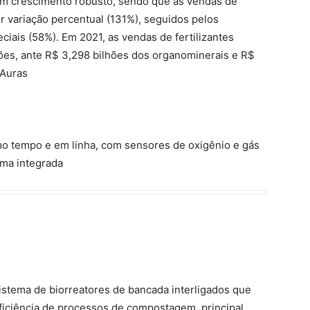
ram crescimento robusto, sendo que as vendas de
r variação percentual (131%), seguidos pelos
iais (58%). Em 2021, as vendas de fertilizantes
hões, ante R$ 3,298 bilhões dos organominerais e R$
 Auras
o tempo e em linha, com sensores de oxigênio e gás
rma integrada
stema de biorreatores de bancada interligados que
eficiência de processos de compostagem, principal