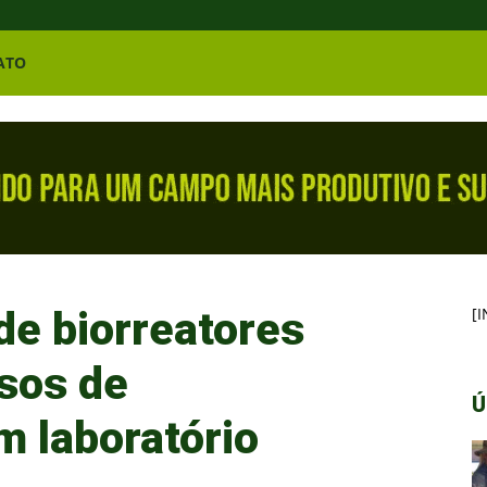
ATO
de biorreatores
[
sos de
Ú
 laboratório