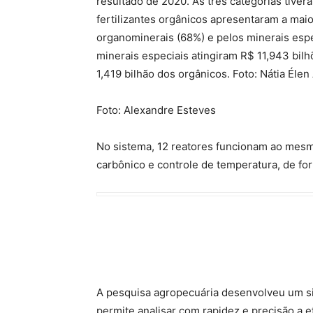
resultado de 2020. As três categorias tive
fertilizantes orgânicos apresentaram a maio
organominerais (68%) e pelos minerais espec
minerais especiais atingiram R$ 11,943 bil
1,419 bilhão dos orgânicos. Foto: Nátia Élen
Foto: Alexandre Esteves
No sistema, 12 reatores funcionam ao mesm
carbônico e controle de temperatura, de fo
A pesquisa agropecuária desenvolveu um si
permite analisar com rapidez e precisão a 