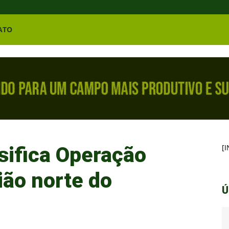
ATO
sifica Operação
[
ião norte do
Ú