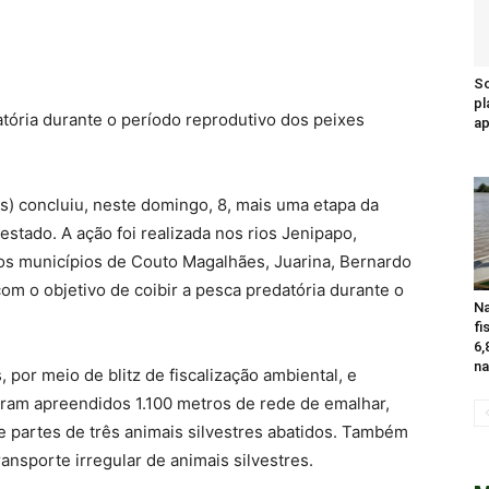
So
pl
atória durante o período reprodutivo dos peixes
a
ns) concluiu, neste domingo, 8, mais uma etapa da
tado. A ação foi realizada nos rios Jenipapo,
os municípios de Couto Magalhães, Juarina, Bernardo
om o objetivo de coibir a pesca predatória durante o
Na
fi
6,
na
por meio de blitz de fiscalização ambiental, e
oram apreendidos 1.100 metros de rede de emalhar,
 partes de três animais silvestres abatidos. Também
ransporte irregular de animais silvestres.