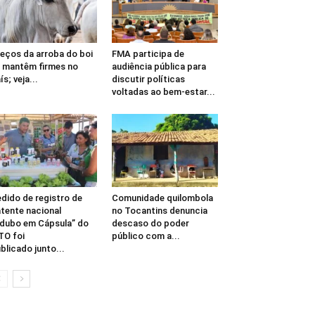
eços da arroba do boi
FMA participa de
 mantêm firmes no
audiência pública para
ís; veja...
discutir políticas
voltadas ao bem-estar...
dido de registro de
Comunidade quilombola
tente nacional
no Tocantins denuncia
dubo em Cápsula” do
descaso do poder
TO foi
público com a...
blicado junto...