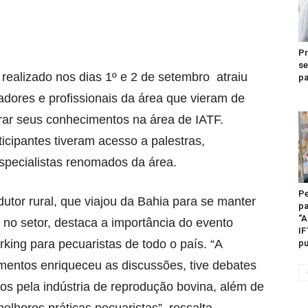
Pr
se
ealizado nos dias 1º e 2 de setembro atraiu
pa
adores e profissionais da área que vieram de
orar seus conhecimentos na área de IATF.
ticipantes tiveram acesso a palestras,
pecialistas renomados da área.
Pe
dutor rural, que viajou da Bahia para se manter
pa
“A
 no setor, destaca a importância do evento
IF
ing para pecuaristas de todo o país. “A
pu
mentos enriqueceu as discussões, tive debates
dos pela indústria de reprodução bovina, além de