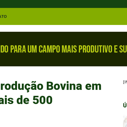
ATO
produção Bovina em
[
is de 500
Ú