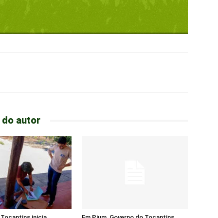
 do autor
Tocantins inicia
Em Pium, Governo do Tocantins