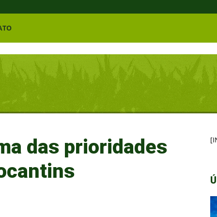
ATO
ma das prioridades
[
ocantins
Ú