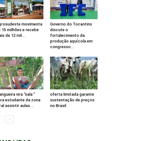
grosudeste movimenta
Governo do Tocantins
 15 milhões e recebe
discute o
is de 12 mil...
fortalecimento da
produção aquícola em
congresso...
ngueira vira “sala ”
oferta limitada garante
ra estudante da zona
sustentação de preços
ral assistir aulas...
no Brasil