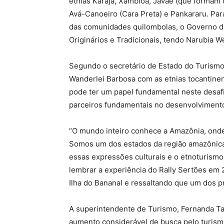
etnias Karajá, Xambioá, Javaé (que formam o
Avá-Canoeiro (Cara Preta) e Pankararu. Pa
das comunidades quilombolas, o Governo do
Originários e Tradicionais, tendo Narubia W
Segundo o secretário de Estado do Turismo
Wanderlei Barbosa com as etnias tocantinen
pode ter um papel fundamental neste desaf
parceiros fundamentais no desenvolvimento
“O mundo inteiro conhece a Amazônia, onde 
Somos um dos estados da região amazônica, 
essas expressões culturais e o etnoturismo 
lembrar a experiência do Rally Sertões e
Ilha do Bananal e ressaltando que um dos pr
A superintendente de Turismo, Fernanda Ta
aumento considerável de busca pelo turism