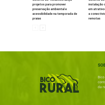
projetos para promover
instalação d
preservação ambiental e
em atrativo
acessibilidade na temporada de
a conectivi
praias
remotas
SO
Bico
cont
da r