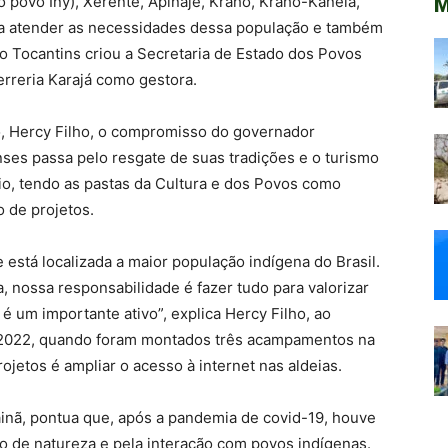
 povo Iny), Xerente, Apinajè, Krahô, Krahô-Kanela,
M
ra atender as necessidades dessa população e também
 Tocantins criou a Secretaria de Estado dos Povos
erreria Karajá como gestora.
, Hercy Filho, o compromisso do governador
ses passa pelo resgate de suas tradições e o turismo
io, tendo as pastas da Cultura e dos Povos como
 de projetos.
está localizada a maior população indígena do Brasil.
nossa responsabilidade é fazer tudo para valorizar
é um importante ativo”, explica Hercy Filho, ao
m 2022, quando foram montados três acampamentos na
ojetos é ampliar o acesso à internet nas aldeias.
inã, pontua que, após a pandemia de covid-19, houve
o de natureza e pela interação com povos indígenas.