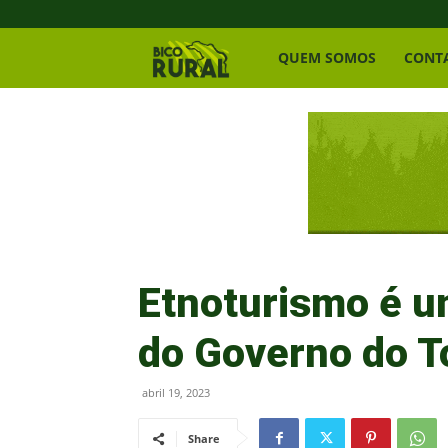
Bico
QUEM SOMOS
CONT
Rural
Etnoturismo é u
do Governo do T
abril 19, 2023
Share