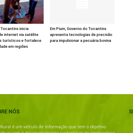
Tocantins inicia
Em Pium, Governo do Tocantins
e internet via satélite
apresenta tecnologias de precisão
s turísticos e fortalece
para impulsionar a pecuária bovina
dade em regiões
BRE NÓS
S
 Rural é um veículo de informação que tem o objetivo
ribuir com o desenvolvimento sustentável do agronegócio