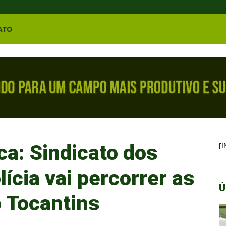
ATO
ca: Sindicato dos
[
ícia vai percorrer as
Ú
o Tocantins