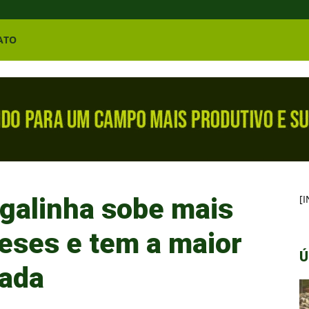
ATO
 galinha sobe mais
[
ses e tem a maior
Ú
cada