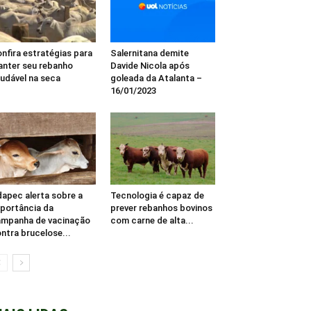
nfira estratégias para
Salernitana demite
nter seu rebanho
Davide Nicola após
udável na seca
goleada da Atalanta –
16/01/2023
apec alerta sobre a
Tecnologia é capaz de
portância da
prever rebanhos bovinos
mpanha de vacinação
com carne de alta...
ntra brucelose...