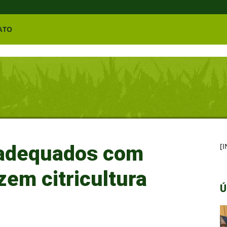
ATO
 adequados com
[
em citricultura
Ú