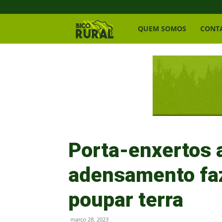
Bico
QUEM SOMOS
CONT
Rural
Porta-enxertos
adensamento faz
poupar terra
março 28, 2023