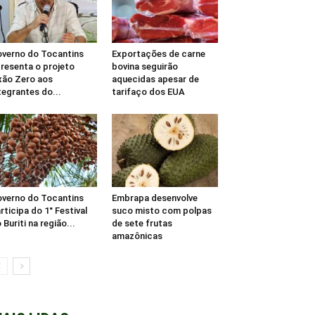
verno do Tocantins
Exportações de carne
resenta o projeto
bovina seguirão
xão Zero aos
aquecidas apesar de
tegrantes do...
tarifaço dos EUA
verno do Tocantins
Embrapa desenvolve
rticipa do 1° Festival
suco misto com polpas
 Buriti na região...
de sete frutas
amazônicas