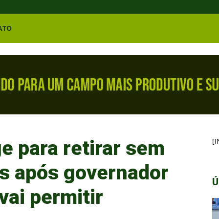
ATO
ge para retirar sem
[
as após governador
Ú
vai permitir