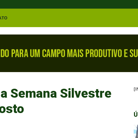
ATO
za Semana Silvestre
[
gosto
Ú