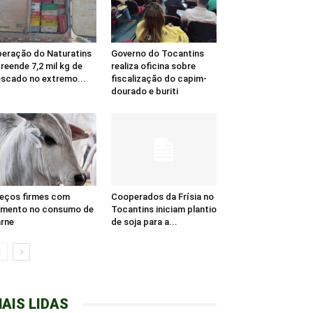
eração do Naturatins
Governo do Tocantins
reende 7,2 mil kg de
realiza oficina sobre
scado no extremo...
fiscalização do capim-
dourado e buriti
eços firmes com
Cooperados da Frísia no
umento no consumo de
Tocantins iniciam plantio
rne
de soja para a...
AIS LIDAS