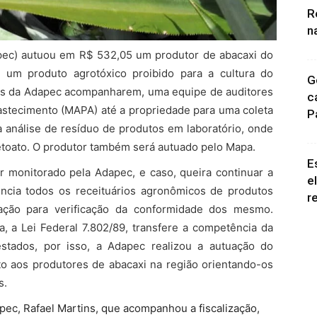
R
n
ec) autuou em R$ 532,05 um produtor de abacaxi do
 um produto agrotóxico proibido para a cultura do
G
icos da Adapec acompanharem, uma equipe de auditores
c
bastecimento (MAPA) até a propriedade para uma coleta
P
ra análise de resíduo de produtos em laboratório, onde
etoato. O produtor também será autuado pelo Mapa.
E
er monitorado pela Adapec, e caso, queira continuar a
e
ência todos os receituários agronômicos de produtos
r
ização para verificação da conformidade dos mesmo.
a, a Lei Federal 7.802/89, transfere a competência da
estados, por isso, a Adapec realizou a autuação do
to aos produtores de abacaxi na região orientando-os
s.
ec, Rafael Martins, que acompanhou a fiscalização,