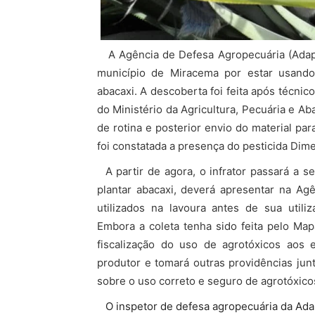
A Agência de Defesa Agropecuária (Adap
município de Miracema por estar usando
abacaxi. A descoberta foi feita após técn
do Ministério da Agricultura, Pecuária e A
de rotina e posterior envio do material pa
foi constatada a presença do pesticida Dim
A partir de agora, o infrator passará a s
plantar abacaxi, deverá apresentar na Ag
utilizados na lavoura antes de sua util
Embora a coleta tenha sido feita pelo Map
fiscalização do uso de agrotóxicos aos 
produtor e tomará outras providências jun
sobre o uso correto e seguro de agrotóxico
O inspetor de defesa agropecuária da Adap