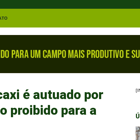
ATO
caxi é autuado por
[
o proibido para a
Ú