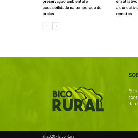
preservação ambiental e
em atrativo
acessibilidade na temporada de
a conectivi
praias
remotas
SO
Bico
cont
da r
© 2020 - Bico Rural