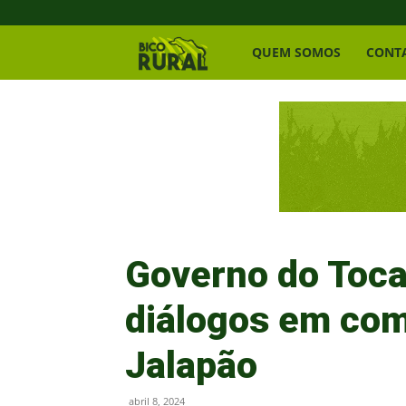
Bico
QUEM SOMOS
CONT
Rural
Governo do Toc
diálogos em co
Jalapão
abril 8, 2024