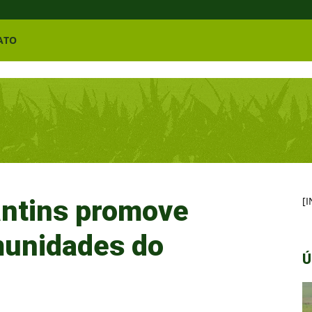
ATO
antins promove
[
munidades do
Ú