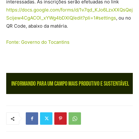
interessadas. As inscrições serão efetuadas no link
https://docs.google.com/forms/d/1v7qd_KJo6LzxXXQsQej
Scijew4CgACOl_xYWg4bDXlQ/edit?pli=1#settings
, ou no
QR Code, abaixo da matéria.
Fonte: Governo do Tocantins