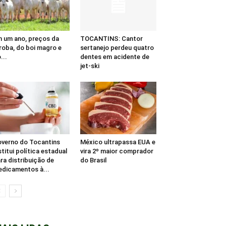
 um ano, preços da
TOCANTINS: Cantor
roba, do boi magro e
sertanejo perdeu quatro
...
dentes em acidente de
jet-ski
verno do Tocantins
México ultrapassa EUA e
stitui política estadual
vira 2º maior comprador
ra distribuição de
do Brasil
dicamentos à...