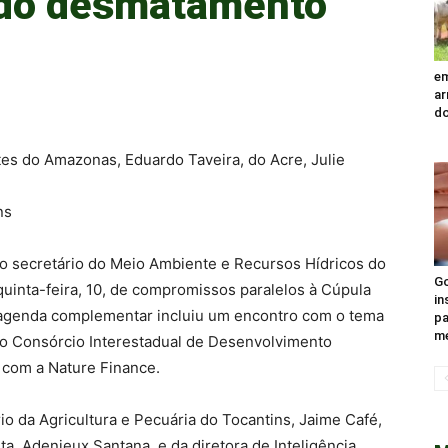
 do desmatamento
em
ar
do
es do Amazonas, Eduardo Taveira, do Acre, Julie
ns
o secretário do Meio Ambiente e Recursos Hídricos do
Go
 quinta-feira, 10, de compromissos paralelos à Cúpula
in
 agenda complementar incluiu um encontro com o tema
pa
me
a do Consórcio Interestadual de Desenvolvimento
 com a Nature Finance.
io da Agricultura e Pecuária do Tocantins, Jaime Café,
a, Adenieux Santana, e da diretora de Inteligência