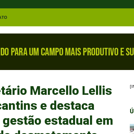
ATO
ário Marcello Lellis
[
cantins e destaca
Ú
 gestão estadual em