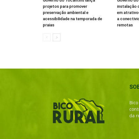
Governo do Tocantins lança
Governo do 
projetos para promover
instalação d
preservação ambiental e
em atrativo
acessibilidade na temporada de
a conectivi
praias
remotas
SO
Bico
cont
da r