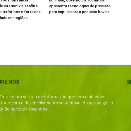
Tocantins inicia
Em Pium, Governo do Tocantins
e internet via satélite
apresenta tecnologias de precisão
s turísticos e fortalece
para impulsionar a pecuária bovina
dade em regiões
BRE NÓS
S
 Rural é um veículo de informação que tem o objetivo
ribuir com o desenvolvimento sustentável do agronegócio
egião norte do Tocantins.