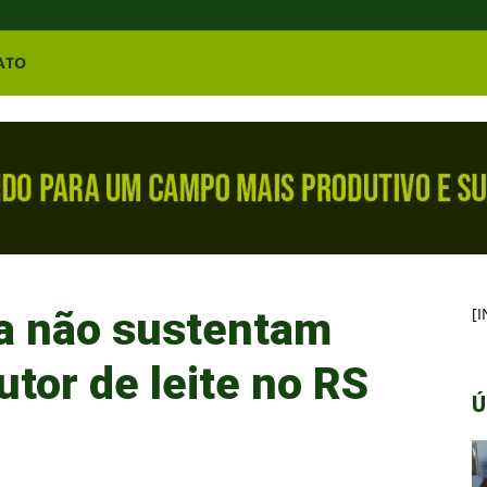
ATO
a não sustentam
[
tor de leite no RS
Ú