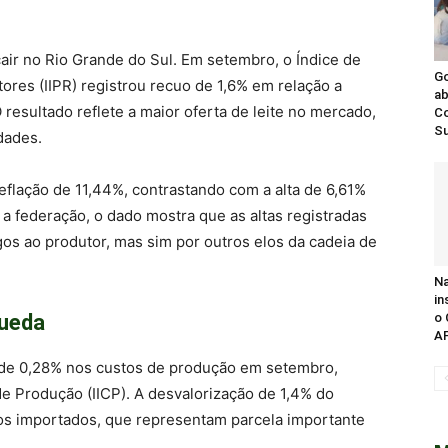
cair no Rio Grande do Sul. Em setembro, o Índice de
Go
ores (IIPR) registrou recuo de 1,6% em relação a
ab
O resultado reflete a maior oferta de leite no mercado,
Co
Su
dades.
flação de 11,44%, contrastando com a alta de 6,61%
 federação, o dado mostra que as altas registradas
gos ao produtor, mas sim por outros elos da cadeia de
Na
in
queda
o 
AP
 de 0,28% nos custos de produção em setembro,
de Produção (IICP). A desvalorização de 1,4% do
os importados, que representam parcela importante