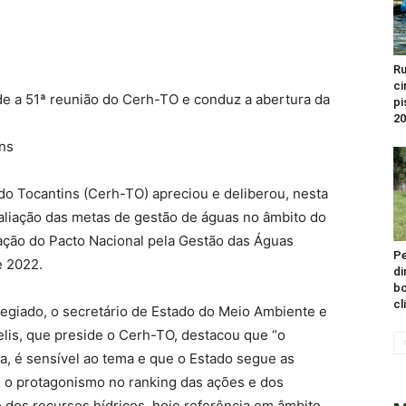
Ru
ci
ide a 51ª reunião do Cerh-TO e conduz a abertura da
pi
20
ins
do Tocantins (Cerh-TO) apreciou e deliberou, nesta
valiação das metas de gestão de águas no âmbito do
ção do Pacto Nacional pela Gestão das Águas
Pe
e 2022.
di
bo
cl
legiado, o secretário de Estado do Meio Ambiente e
elis, que preside o Cerh-TO, destacou que “o
a, é sensível ao tema e que o Estado segue as
do o protagonismo no ranking das ações e dos
dos recursos hídricos, hoje referência em âmbito