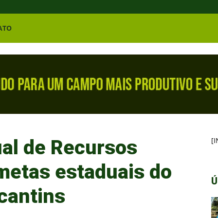
ATO
al de Recursos
[
 metas estaduais do
Ú
cantins