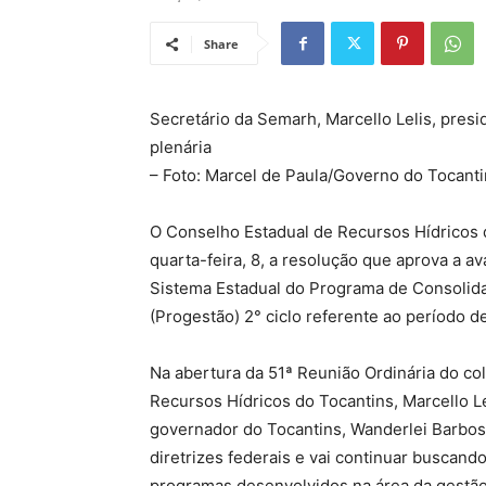
Share
Secretário da Semarh, Marcello Lelis, pres
plenária
– Foto: Marcel de Paula/Governo do Tocant
O Conselho Estadual de Recursos Hídricos 
quarta-feira, 8, a resolução que aprova a a
Sistema Estadual do Programa de Consolida
(Progestão) 2° ciclo referente ao período d
Na abertura da 51ª Reunião Ordinária do co
Recursos Hídricos do Tocantins, Marcello L
governador do Tocantins, Wanderlei Barbos
diretrizes federais e vai continuar buscan
programas desenvolvidos na área da gestão 