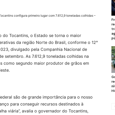
ocantins configura primeiro lugar com 7.612,9 toneladas colhidas –
Fr
re
tr
ag
do Tocantins, o Estado se torna o maior
pú
erativas da região Norte do Brasil, conforme o 12°
023, divulgado pela Companhia Nacional de
e setembro. As 7.612,9 toneladas colhidas na
ns como segundo maior produtor de grãos em
este.
Go
re
ní
Hi
ederal são de grande importância para o nosso
anço para conseguir recursos destinados à
ha viária”, avalia o governador do Tocantins,