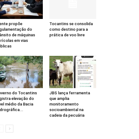
ente propõe
Tocantins se consolida
gulamentação do
como destino para a
ânsito de máquinas
prática de voo livre
rícolas em vias
blicas
verno do Tocantins
JBS lança ferramenta
gistra elevação do
que amplia
vel médio da Bacia
monitoramento
drográfica...
socioambiental na
cadeia da pecuária