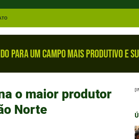
ATO
na o maior produtor
[
ão Norte
Ú