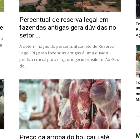
Percentual de reserva legal em
To
de
fazendas antigas gera dúvidas no
Pa
setor;...
Ág
do
ra
A determinação do percentual correto de Reserva
Legal (RL) para fazendas antigas é uma dúvida
jurídica crucial para o agronegócio brasileiro. Ao Giro
do...
To
um
me
Ma
M
Preço da arroba do boi caiu até