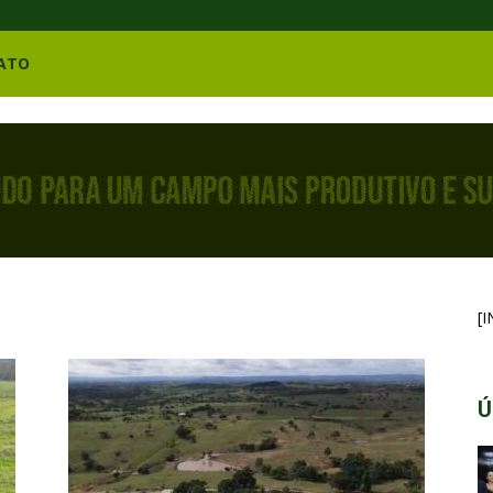
ATO
[
Ú