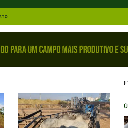
ATO
[
Ú