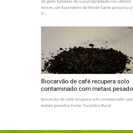
de gado furtadas de sua propriedade nos últimos
meses, um fazendeiro de Monte Santo procurou a
5ª...
Biocarvão de café recupera solo
contaminado com metais pesad
Biocarvão de café recupera solo contaminado com
metais pesados Fonte: Tocantins Rural