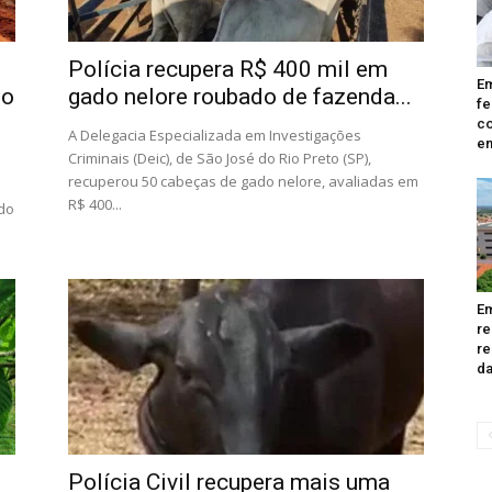
Polícia recupera R$ 400 mil em
Em
to
gado nelore roubado de fazenda...
fe
co
A Delegacia Especializada em Investigações
em
Criminais (Deic), de São José do Rio Preto (SP),
recuperou 50 cabeças de gado nelore, avaliadas em
R$ 400...
 do
Em
re
re
da
Polícia Civil recupera mais uma