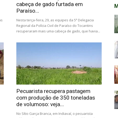
cabeça de gado furtada em
M
Paraíso...
as
Nesta terça-feira, 29, as equipes da 5ª Delegacia
s
Regional da Polícia Civil de Paraíso do Tocantins
recuperaram mais uma cabeça de gado, que havia...
Pecuarista recupera pastagem
com produção de 350 toneladas
de volumoso: veja...
No Sítio Garça Branca, em Indiavaí, o pecuarista