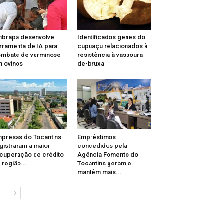
brapa desenvolve
Identificados genes do
rramenta de IA para
cupuaçu relacionados à
mbate de verminose
resistência à vassoura-
 ovinos
de-bruxa
presas do Tocantins
Empréstimos
gistraram a maior
concedidos pela
cuperação de crédito
Agência Fomento do
 região...
Tocantins geram e
mantêm mais...