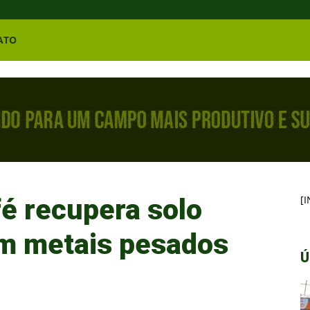
ATO
fé recupera solo
[
m metais pesados
Ú