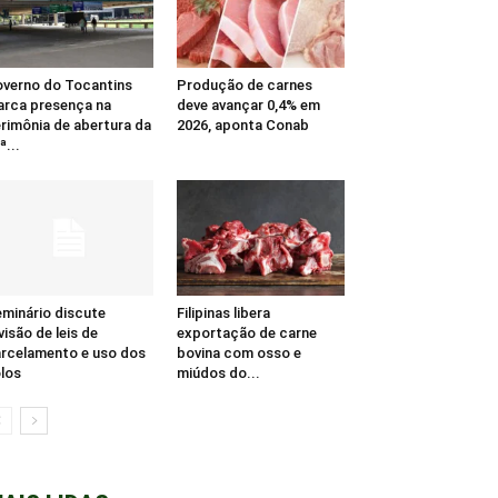
verno do Tocantins
Produção de carnes
rca presença na
deve avançar 0,4% em
rimônia de abertura da
2026, aponta Conab
ª...
minário discute
Filipinas libera
visão de leis de
exportação de carne
rcelamento e uso dos
bovina com osso e
los
miúdos do...