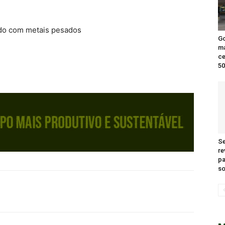
ado com metais pesados
Go
ma
ce
50
Se
re
pa
so