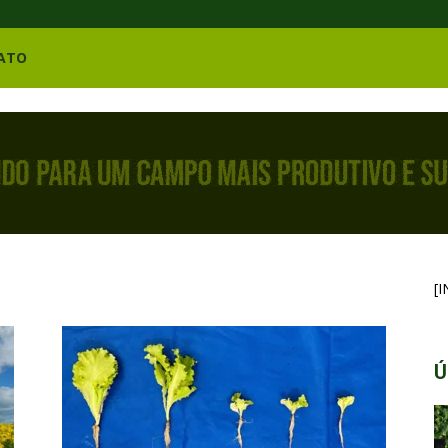
ATO
[
Ú