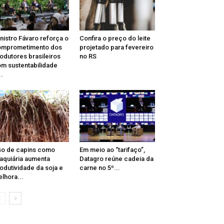
nistro Fávaro reforça o
Confira o preço do leite
omprometimento dos
projetado para fevereiro
odutores brasileiros
no RS
m sustentabilidade
..
o de capins como
Em meio ao “tarifaço”,
aquiária aumenta
Datagro reúne cadeia da
odutividade da soja e
carne no 5º...
lhora...