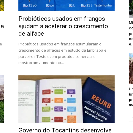
Probióticos usados em frangos
Mi
 a
ajudam a acelerar o crescimento
c
de alface
pr
co
 e
Probióticos usados em frangos estimularam o
e.
crescimento de alfaces em estudo da Embrapa e
parceiros Testes com produtos comerciais
mostraram aumento na...
Us
br
pr
me
Governo do Tocantins desenvolve