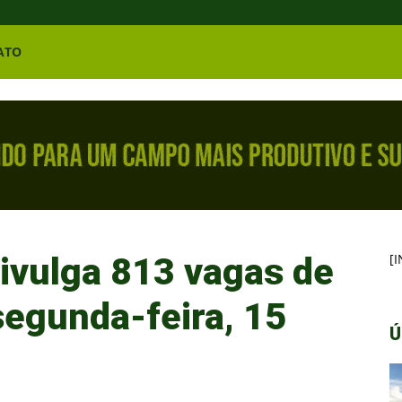
ATO
divulga 813 vagas de
[
egunda-feira, 15
Ú