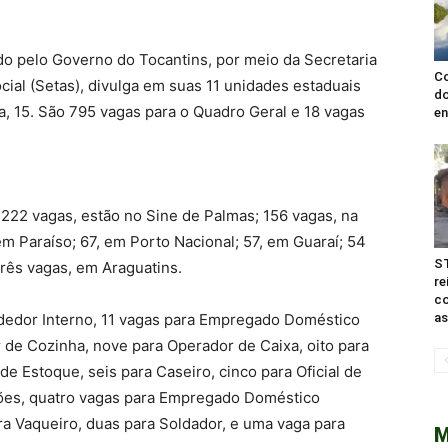
do pelo Governo do Tocantins, por meio da Secretaria
Co
ial (Setas), divulga em suas 11 unidades estaduais
do
, 15. São 795 vagas para o Quadro Geral e 18 vagas
en
 222 vagas, estão no Sine de Palmas; 156 vagas, na
m Paraíso; 67, em Porto Nacional; 57, em Guaraí; 54
S
três vagas, em Araguatins.
re
co
edor Interno, 11 vagas para Empregado Doméstico
as
r de Cozinha, nove para Operador de Caixa, oito para
de Estoque, seis para Caseiro, cinco para Oficial de
ções, quatro vagas para Empregado Doméstico
ra Vaqueiro, duas para Soldador, e uma vaga para
M