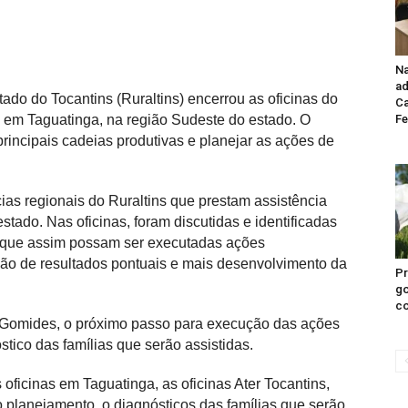
Na
ad
ado do Tocantins (Ruraltins) encerrou as oficinas do
Ca
da em Taguatinga, na região Sudeste do estado. O
Fe
 principais cadeias produtivas e planejar as ações de
cias regionais do Ruraltins que prestam assistência
stado. Nas oficinas, foram discutidas e identificadas
a que assim possam ser executadas ações
ção de resultados pontuais e mais desenvolvimento da
Pr
go
co
s Gomides, o próximo passo para execução das ações
stico das famílias que serão assistidas.
ficinas em Taguatinga, as oficinas Ater Tocantins,
 planejamento, o diagnósticos das famílias que serão