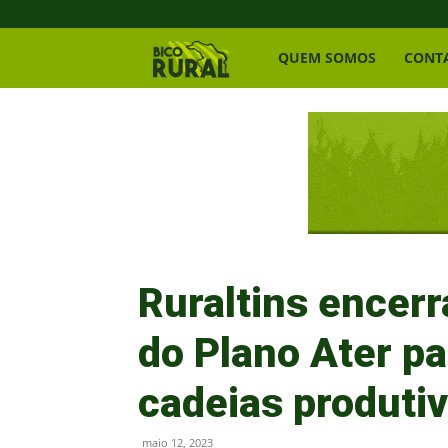
Bico
QUEM SOMOS
CONT
Rural
Ruraltins encerr
do Plano Ater pa
cadeias produti
maio 12, 2023