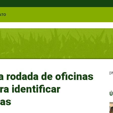
ATO
a rodada de oficinas
[
ra identificar
Ú
vas