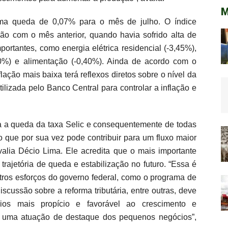
M
ma queda de 0,07% para o mês de julho. O índice
o com o mês anterior, quando havia sofrido alta de
ortantes, como energia elétrica residencial (-3,45%),
10%) e alimentação (-0,40%). Ainda de acordo com o
ação mais baixa terá reflexos diretos sobre o nível da
tilizada pelo Banco Central para controlar a inflação e
a a queda da taxa Selic e consequentemente de todas
o que por sua vez pode contribuir para um fluxo maior
valia Décio Lima. Ele acredita que o mais importante
 trajetória de queda e estabilização no futuro. “Essa é
tros esforços do governo federal, como o programa de
scussão sobre a reforma tributária, entre outras, deve
ios mais propício e favorável ao crescimento e
 uma atuação de destaque dos pequenos negócios”,