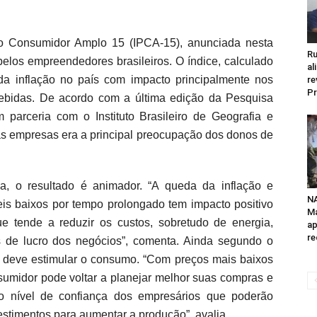
o Consumidor Amplo 15 (IPCA-15), anunciada nesta
Ru
 pelos empreendedores brasileiros. O índice, calculado
al
a inflação no país com impacto principalmente nos
re
Pr
bebidas. De acordo com a última edição da Pesquisa
 parceria com o Instituto Brasileiro de Geografia e
das empresas era a principal preocupação dos donos de
a, o resultado é animador. “A queda da inflação e
N
eis baixos por tempo prolongado tem impacto positivo
Ma
 tende a reduzir os custos, sobretudo de energia,
ap
re
de lucro dos negócios”, comenta. Ainda segundo o
o deve estimular o consumo. “Com preços mais baixos
sumidor pode voltar a planejar melhor suas compras e
o nível de confiança dos empresários que poderão
estimentos para aumentar a produção”, avalia.