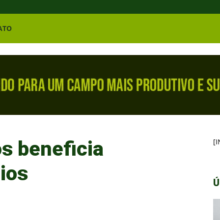
ATO
s beneficia
[
ios
Ú