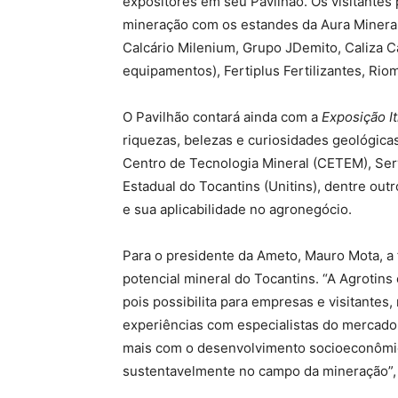
expositores em seu Pavilhão. Os visitante
mineração com os estandes da Aura Minerals
Calcário Milenium, Grupo JDemito, Caliza Cá
equipamentos), Fertiplus Fertilizantes, Rio
O Pavilhão contará ainda com a
Exposição I
riquezas, belezas e curiosidades geológic
Centro de Tecnologia Mineral (CETEM), Ser
Estadual do Tocantins (Unitins), dentre out
e sua aplicabilidade no agronegócio.
Para o presidente da Ameto, Mauro Mota, a f
potencial mineral do Tocantins. “A Agrotins
pois possibilita para empresas e visitantes
experiências com especialistas do mercado
mais com o desenvolvimento socioeconômic
sustentavelmente no campo da mineração”,