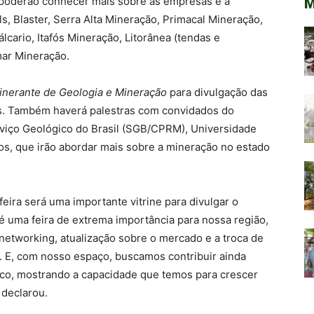
s poderão conhecer mais sobre as empresas e a
M
, Blaster, Serra Alta Mineração, Primacal Mineração,
lcario, Itafós Mineração, Litorânea (tendas e
mar Mineração.
tinerante de Geologia e Mineração
para divulgação das
as. Também haverá palestras com convidados do
viço Geológico do Brasil (SGB/CPRM), Universidade
ros, que irão abordar mais sobre a mineração no estado
eira será uma importante vitrine para divulgar o
 é uma feira de extrema importância para nossa região,
, networking, atualização sobre o mercado e a troca de
. E, com nosso espaço, buscamos contribuir ainda
o, mostrando a capacidade que temos para crescer
 declarou.