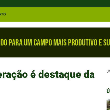
ATO
eração é destaque da
[
Ú