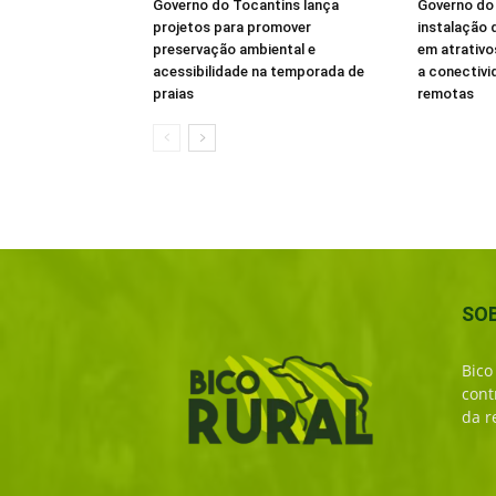
Governo do Tocantins lança
Governo do 
projetos para promover
instalação d
preservação ambiental e
em atrativo
acessibilidade na temporada de
a conectivi
praias
remotas
SO
Bico
cont
da r