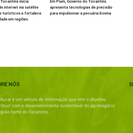
Tocantins inicia
Em Pium, Governo do Tocantins
e internet via satélite
apresenta tecnologias de precisão
s turísticos e fortalece
para impulsionar a pecuária bovina
dade em regiões
BRE NÓS
S
 Rural é um veículo de informação que tem o objetivo
ribuir com o desenvolvimento sustentável do agronegócio
egião norte do Tocantins.