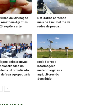
vilhão da Mineração
Naturatins apreende
 Ameto na Agrotins
mais de 2 mil metros de
24 expõe a arte...
redes de pesca...
apec debate novas
Rede fornece
ncionalidades do
informações
stema informatizado
meteorológicas a
 defesa agropecuária
agricultores do
Semiárido