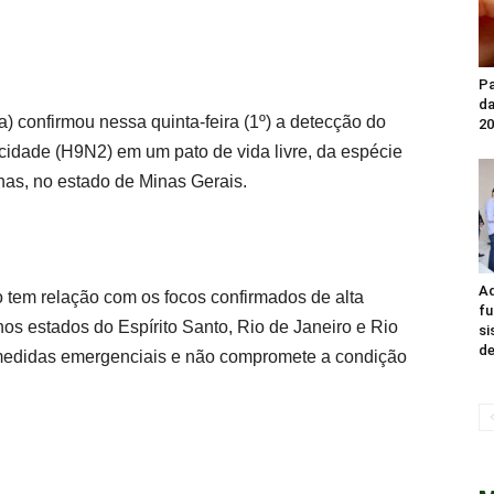
Pa
da
a) confirmou nessa quinta-feira (1º) a detecção do
20
icidade (H9N2) em um pato de vida livre, da espécie
nas, no estado de Minas Gerais.
Ad
 tem relação com os focos confirmados de alta
fu
os estados do Espírito Santo, Rio de Janeiro e Rio
si
de
 medidas emergenciais e não compromete a condição