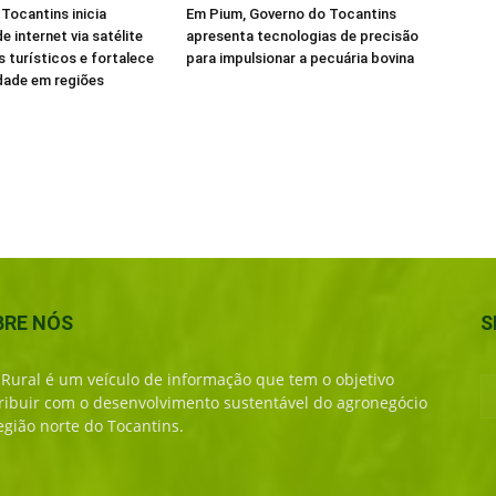
Tocantins inicia
Em Pium, Governo do Tocantins
e internet via satélite
apresenta tecnologias de precisão
s turísticos e fortalece
para impulsionar a pecuária bovina
dade em regiões
BRE NÓS
S
 Rural é um veículo de informação que tem o objetivo
ribuir com o desenvolvimento sustentável do agronegócio
egião norte do Tocantins.