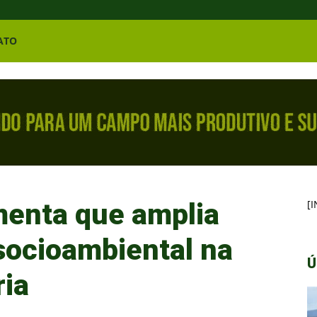
ATO
menta que amplia
[
ocioambiental na
Ú
ria