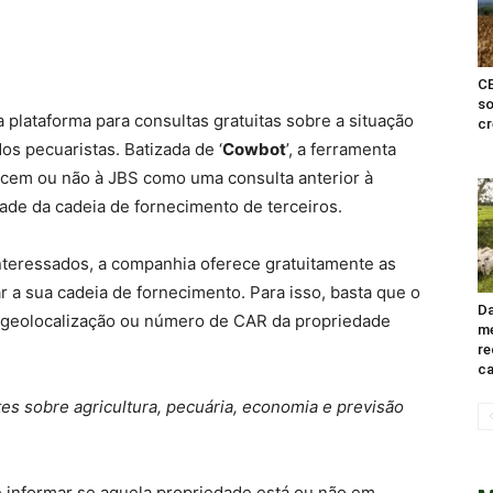
CE
so
plataforma para consultas gratuitas sobre a situação
cr
os pecuaristas. Batizada de ‘
Cowbot
’, a ferramenta
ecem ou não à JBS como uma consulta anterior à
dade da cadeia de fornecimento de terceiros.
nteressados, a companhia oferece gratuitamente as
 a sua cadeia de fornecimento. Para isso, basta que o
Da
 geolocalização ou número de CAR da propriedade
me
re
ca
s sobre agricultura, pecuária, economia e previsão
e informar se aquela propriedade está ou não em