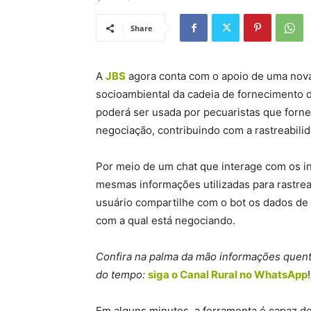
Share
A
JBS
agora conta com o apoio de uma nova 
socioambiental da cadeia de fornecimento d
poderá ser usada por pecuaristas que forn
negociação, contribuindo com a rastreabili
Por meio de um chat que interage com os i
mesmas informações utilizadas para rastrear
usuário compartilhe com o bot os dados de
com a qual está negociando.
Confira na palma da mão informações quente
do tempo:
siga o Canal Rural no WhatsApp
!
Em alguns minutos, a ferramenta é capaz d