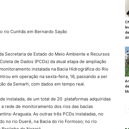
CN
le
 do rio Cunhãs em Bernardo Sayão
de
di
 da Secretaria de Estado do Meio Ambiente e Recursos
Coleta de Dados (PCDs) da atual etapa de ampliação
onitoramento instalada na Bacia Hidrográfica do Rio
trou em operação na sexta-feira, 16, passando a ser
Ar
ção da Semarh, com dados em tempo real.
de
Ma
de instalada, de um total de 20 plataformas adquiridas
r a rede de monitoramento dos rios das bacias
ntins-Araguaia. As outras três PCDs instaladas, no
 no rio Dueré, na Bacia do rio Formoso; no rio
 Brejinho de Nazaré.