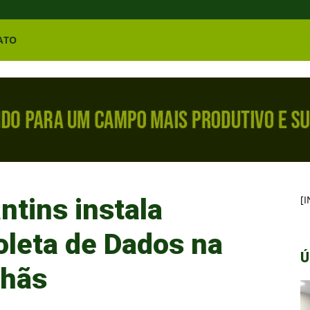
ATO
ntins instala
[
oleta de Dados na
Ú
nhãs