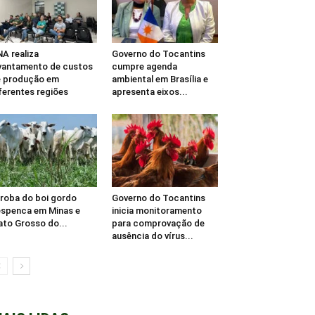
A realiza
Governo do Tocantins
vantamento de custos
cumpre agenda
 produção em
ambiental em Brasília e
ferentes regiões
apresenta eixos...
roba do boi gordo
Governo do Tocantins
spenca em Minas e
inicia monitoramento
to Grosso do...
para comprovação de
ausência do vírus...