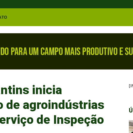
ATO
tins inicia
[
 de agroindústrias
Ú
Serviço de Inspeção