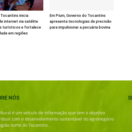
Tocantins inicia
Em Pium, Governo do Tocantins
e internet via satélite
apresenta tecnologias de precisão
s turísticos e fortalece
para impulsionar a pecuária bovina
dade em regiões
BRE NÓS
S
 Rural é um veículo de informação que tem o objetivo
ribuir com o desenvolvimento sustentável do agronegócio
egião norte do Tocantins.