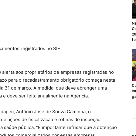
Na
Op
20
fe
cimentos registrados no SIE
alerta aos proprietários de empresas registradas no
razo para o recadastramento obrigatório começa nesta
Ca
 dia 31 de março. A medida, que deve abranger uma
im
a e deve ser feita anualmente na Agência.
ga
Adapec, Antônio José de Souza Caminha, o
de ações de fiscalização e rotinas de inspeção
a saúde pública. “É importante refrisar que a obtenção
rodutos comercializados por essas empresas