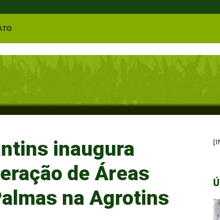
ATO
ntins inaugura
[
eração de Áreas
Ú
almas na Agrotins