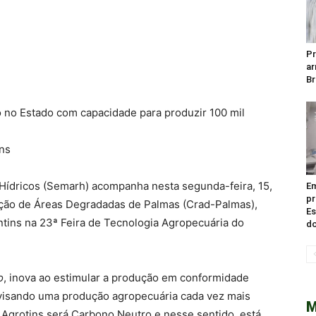
Pr
ar
Br
o no Estado com capacidade para produzir 100 mil
ins
Hídricos (Semarh) acompanha nesta segunda-feira, 15,
Em
pr
ação de Áreas Degradadas de Palmas (Crad-Palmas),
Es
tins na 23ª Feira de Tecnologia Agropecuária do
do
o
, inova ao estimular a produção em conformidade
visando uma produção agropecuária cada vez mais
M
a Agrotins será Carbono Neutro e nesse sentido, está