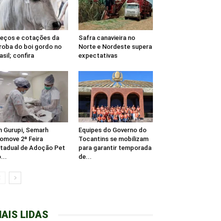
eços e cotações da
Safra canavieira no
roba do boi gordo no
Norte e Nordeste supera
asil; confira
expectativas
 Gurupi, Semarh
Equipes do Governo do
omove 2ª Feira
Tocantins se mobilizam
tadual de Adoção Pet
para garantir temporada
...
de...
AIS LIDAS