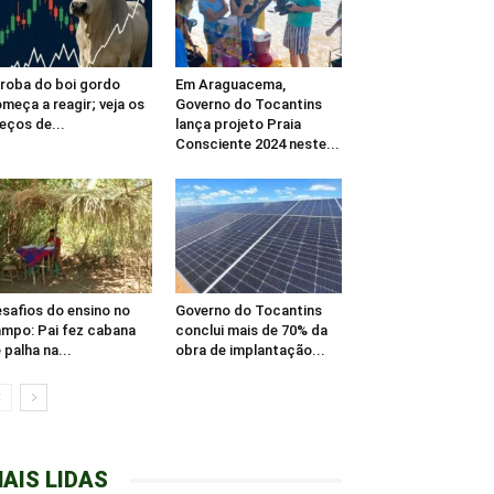
roba do boi gordo
Em Araguacema,
meça a reagir; veja os
Governo do Tocantins
eços de...
lança projeto Praia
Consciente 2024 neste...
safios do ensino no
Governo do Tocantins
mpo: Pai fez cabana
conclui mais de 70% da
 palha na...
obra de implantação...
AIS LIDAS