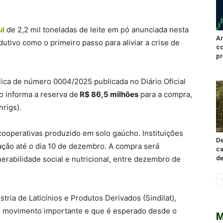
ul
de 2,2 mil toneladas de leite em pó anunciada nesta
Ar
odutivo como o primeiro passo para aliviar a crise de
co
pr
blica de número 0004/2025 publicada no Diário Oficial
o informa a reserva de
R$ 86,5 milhões
para a compra,
rigs).
cooperativas produzido em solo gaúcho. Instituições
De
ão até o dia 10 de dezembro. A compra será
ca
nerabilidade social e nutricional, entre dezembro de
de
tria de Laticínios e Produtos Derivados (Sindilat),
 um movimento importante e que é esperado desde o
M