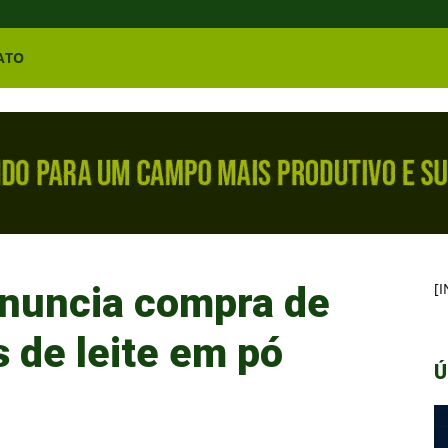
ATO
nuncia compra de
[
s de leite em pó
Ú