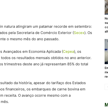
No
su
 in natura atingiram um patamar recorde em setembro:
co
al
ados pela Secretaria de Comércio Exterior (
Secex
). Os
ente o mesmo mês do ano passado.
os Avançados em Economia Aplicada (
Cepea
), os
odos os resultados mensais obtidos no ano anterior.
s trimestres deste ano já representam 85% do total
Em
me
re
sultado da história, apesar do tarifaço dos Estados
os financeiros, os embarques de carne bovina em
em receita. O avanço ocorre mesmo com a
o mês.
M