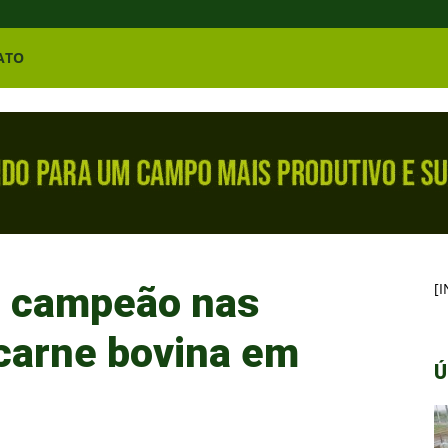
ATO
l é campeão nas
[
carne bovina em
Ú