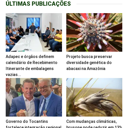
ÚLTIMAS PUBLICAÇÕES
Adapec e órgãos definem
Projeto busca preservar
calendário de Recebimento
diversidade genética do
Itinerante de embalagens
abacaxi na Amazônia
vazias...
Governo do Tocantins
Com mudanças climáticas,
fortalece integração regional
brusone pode reduzir em 13%