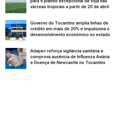
para o plantio excepcional de soja nas
várzeas tropicais a partir de 20 de abril
Governo do Tocantins amplia linhas de
crédito em mais de 20% e impulsiona o
desenvolvimento econômico no estado
Adapec reforça vigilância sanitária e
comprova ausência de Influenza Aviária
e Doença de Newcastle no Tocantins
Tecnologias da Embrapa contribuem
para a segurança alimentar de povos da
Terra Indígena Yanomami
Governo do Tocantins promove atrativos
turísticos no mercado europeu durante o