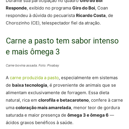
Durante sua participação no quadro
Giro do Boi
Responde
, exibido no programa
Giro do Boi
, Coan
respondeu à dúvida do pecuarista
Ricardo Costa
, de
Chorozinho (CE), telespectador fiel da atração.
Carne a pasto tem sabor intenso
e mais ômega 3
Carne bovina assada. Foto: Pixabay
A
carne produzida a pasto
, especialmente em sistemas
de
baixa tecnologia
, é proveniente de animais que se
alimentam exclusivamente de forragem. Essa dieta
natural, rica em
clorofila e betacaroteno
, confere à carne
uma
coloração mais amarelada
, menor teor de gordura
saturada e maior presença de
ômega 3 e ômega 6
—
ácidos graxos benéficos à saúde.