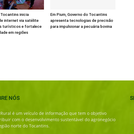
Tocantins inicia
Em Pium, Governo do Tocantins
e internet via satélite
apresenta tecnologias de precisão
s turísticos e fortalece
para impulsionar a pecuária bovina
dade em regiões
BRE NÓS
S
 Rural é um veículo de informação que tem o objetivo
ribuir com o desenvolvimento sustentável do agronegócio
egião norte do Tocantins.