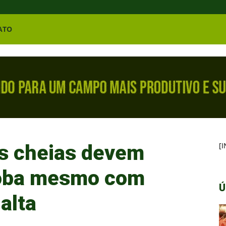
ATO
s cheias devem
[
rroba mesmo com
Ú
alta