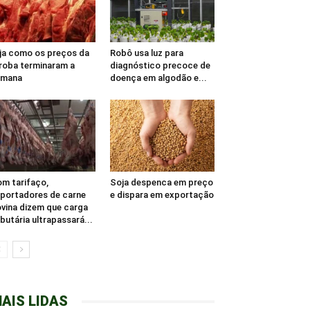
ja como os preços da
Robô usa luz para
roba terminaram a
diagnóstico precoce de
emana
doença em algodão e...
m tarifaço,
Soja despenca em preço
portadores de carne
e dispara em exportação
vina dizem que carga
ibutária ultrapassará...
AIS LIDAS