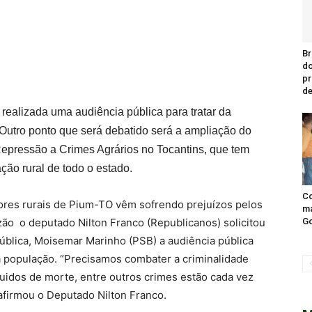
Br
do
pr
de
 realizada uma audiência pública para tratar da
 Outro ponto que será debatido será a ampliação do
epressão a Crimes Agrários no Tocantins, que tem
ção rural de todo o estado.
Co
tores rurais de Pium-TO vêm sofrendo prejuízos pelos
ma
azão o deputado Nilton Franco (Republicanos) solicitou
Go
blica, Moisemar Marinho (PSB) a audiência pública
a população. “Precisamos combater a criminalidade
guidos de morte, entre outros crimes estão cada vez
afirmou o Deputado Nilton Franco.