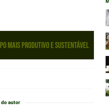
M
 do autor