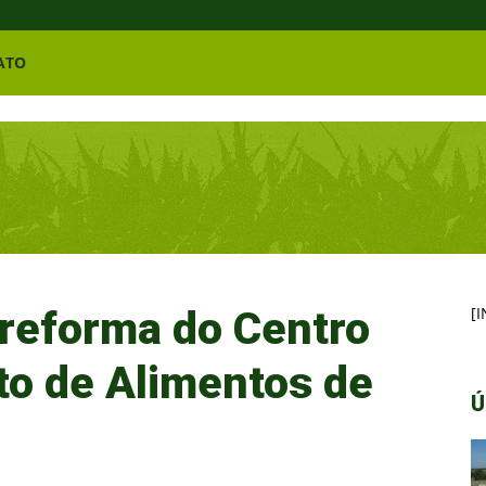
ATO
reforma do Centro
[
o de Alimentos de
Ú