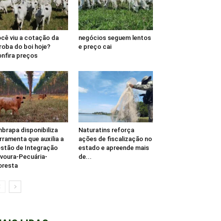
cê viu a cotação da
negócios seguem lentos
roba do boi hoje?
e preço cai
nfira preços
brapa disponibiliza
Naturatins reforça
rramenta que auxilia a
ações de fiscalização no
stão de Integração
estado e apreende mais
voura-Pecuária-
de...
oresta