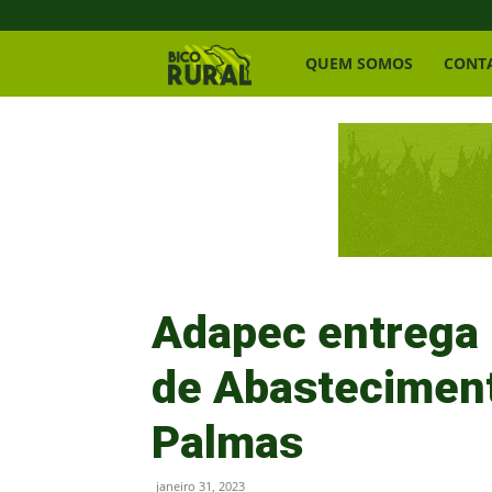
Bico
QUEM SOMOS
CONT
Rural
Adapec entrega 
de Abasteciment
Palmas
janeiro 31, 2023