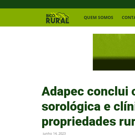
Bico
QUEM SOMOS
CONT
Rural
Adapec conclui c
sorológica e clí
propriedades rur
junho 14, 2023