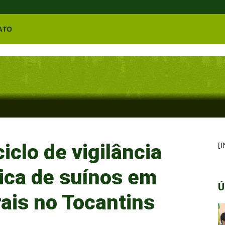
ATO
iclo de vigilância
[
nica de suínos em
Ú
ais no Tocantins