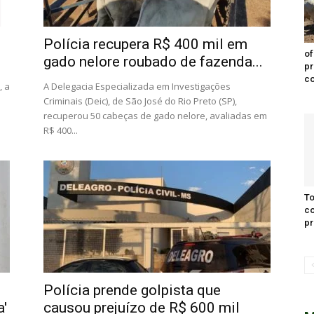
Polícia recupera R$ 400 mil em
of
gado nelore roubado de fazenda...
pr
c
, a
A Delegacia Especializada em Investigações
Criminais (Deic), de São José do Rio Preto (SP),
recuperou 50 cabeças de gado nelore, avaliadas em
R$ 400...
To
co
pr
Polícia prende golpista que
a'
causou prejuízo de R$ 600 mil