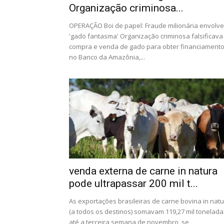
Organização criminosa...
OPERAÇÃO Boi de papel: Fraude milionária envolve
'gado fantasma' Organização criminosa falsificava
compra e venda de gado para obter financiament
no Banco da Amazônia,...
venda externa de carne in natura
pode ultrapassar 200 mil t...
As exportações brasileiras de carne bovina in nat
(a todos os destinos) somavam 119,27 mil tonelada
até a terceira semana de novembro, se