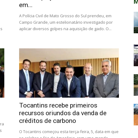
M
em...
A Polícia Civil de Mato Grosso do Sul prendeu, em
Campo Grande, um estelionatário investigado por
os
aplicar diversos golpes na aquisição de gado. O...
Tocantins recebe primeiros
recursos oriundos da venda de
créditos de carbono
ura
s
O Tocantins começou esta terça-feira, 5, data em que