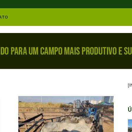
ATO
[
Ú