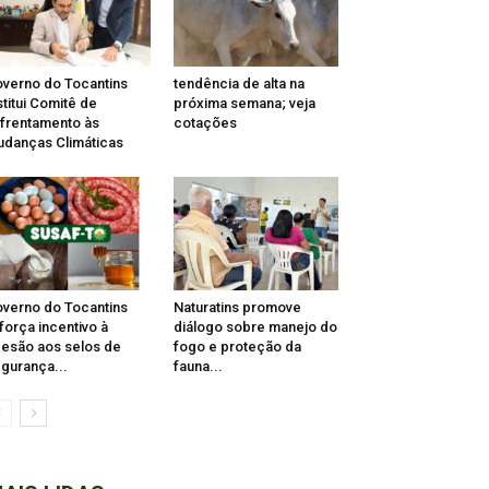
verno do Tocantins
tendência de alta na
stitui Comitê de
próxima semana; veja
frentamento às
cotações
danças Climáticas
verno do Tocantins
Naturatins promove
força incentivo à
diálogo sobre manejo do
esão aos selos de
fogo e proteção da
gurança...
fauna...