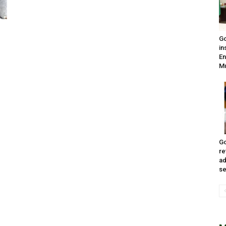
Go
in
En
Mu
Go
re
ad
se