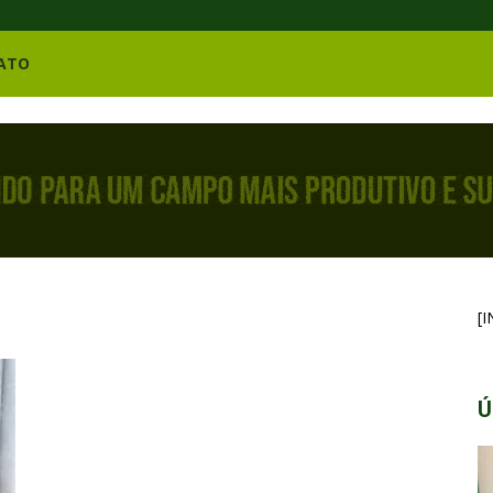
ATO
[
Ú