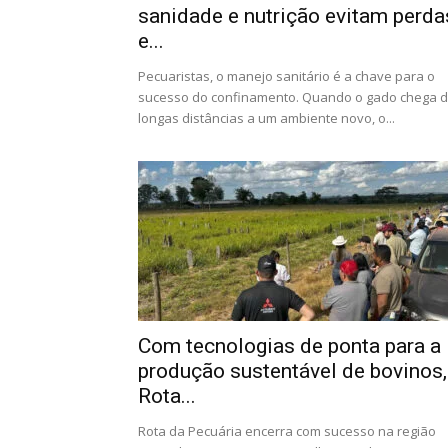
sanidade e nutrição evitam perda
e...
Pecuaristas, o manejo sanitário é a chave para o
sucesso do confinamento. Quando o gado chega 
longas distâncias a um ambiente novo, o...
Com tecnologias de ponta para a
produção sustentável de bovinos,
Rota...
Rota da Pecuária encerra com sucesso na região