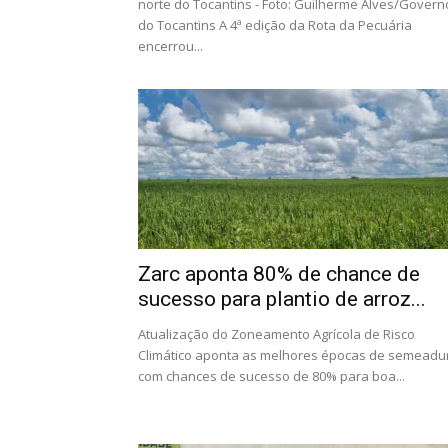
norte do Tocantins - Foto: Guilherme Alves/Govern
do Tocantins A 4ª edição da Rota da Pecuária
encerrou...
Zarc aponta 80% de chance de
sucesso para plantio de arroz...
Atualização do Zoneamento Agrícola de Risco
Climático aponta as melhores épocas de semeadu
com chances de sucesso de 80% para boa...