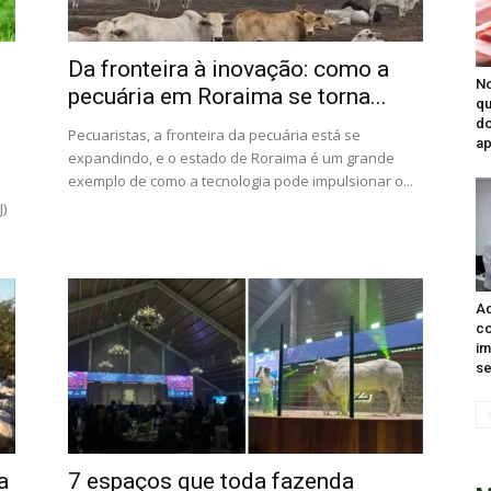
Da fronteira à inovação: como a
No
pecuária em Roraima se torna...
qu
do
Pecuaristas, a fronteira da pecuária está se
ap
expandindo, e o estado de Roraima é um grande
a
exemplo de como a tecnologia pode impulsionar o...
)
Ad
co
im
se
a
7 espaços que toda fazenda