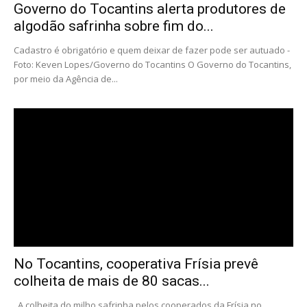
Governo do Tocantins alerta produtores de
algodão safrinha sobre fim do...
Cadastro é obrigatório e quem deixar de fazer pode ser autuado -
Foto: Keven Lopes/Governo do Tocantins O Governo do Tocantins,
por meio da Agência de...
No Tocantins, cooperativa Frísia prevê
colheita de mais de 80 sacas...
A colheita do milho safrinha pelos cooperados da Frísia no