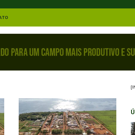
ATO
[
Ú