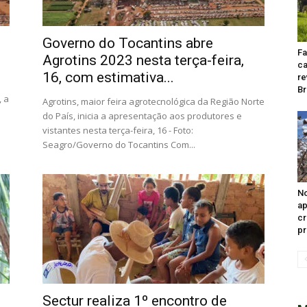
Governo do Tocantins abre
F
Agrotins 2023 nesta terça-feira,
ca
16, com estimativa...
re
Br
, a
Agrotins, maior feira agrotecnológica da Região Norte
do País, inicia a apresentação aos produtores e
vistantes nesta terça-feira, 16 - Foto:
Seagro/Governo do Tocantins Com...
No
ap
cr
pr
Sectur realiza 1º encontro de