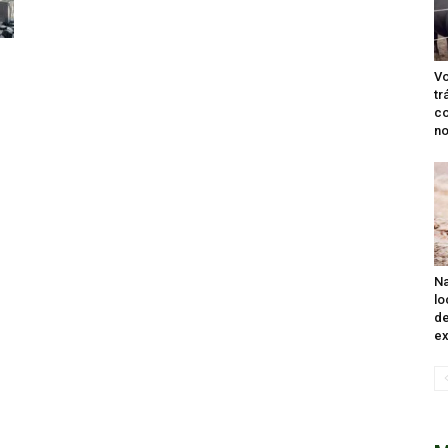
Vo
tr
co
no
Na
lo
de
ex