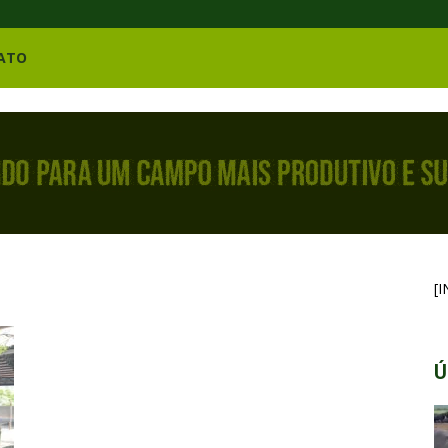
ATO
[
Ú