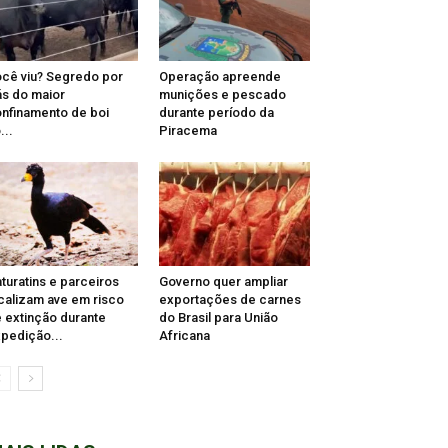
cê viu? Segredo por
Operação apreende
ás do maior
munições e pescado
nfinamento de boi
durante período da
...
Piracema
turatins e parceiros
Governo quer ampliar
calizam ave em risco
exportações de carnes
 extinção durante
do Brasil para União
pedição...
Africana