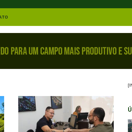
ATO
[
Ú