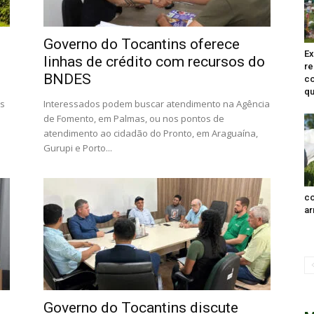
Governo do Tocantins oferece
Ex
linhas de crédito com recursos do
re
BNDES
co
qu
os
Interessados podem buscar atendimento na Agência
de Fomento, em Palmas, ou nos pontos de
atendimento ao cidadão do Pronto, em Araguaína,
Gurupi e Porto...
co
ar
Governo do Tocantins discute