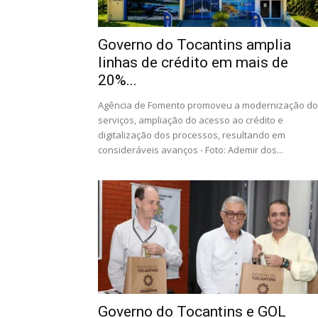
Governo do Tocantins amplia
linhas de crédito em mais de
20%...
Agência de Fomento promoveu a modernização d
serviços, ampliação do acesso ao crédito e
digitalização dos processos, resultando em
consideráveis avanços - Foto: Ademir dos...
Governo do Tocantins e GOL