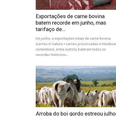
Exportações de carne bovina
batem recorde em junho, mas
tarifaço de...
Em junho, a exportações totais de carne bovina
(carnes in natura + carnes processadas e miudeza
comestíveis, entre outros), bateram todos os
recordes históricos...
Arroba do boi gordo estreou julho