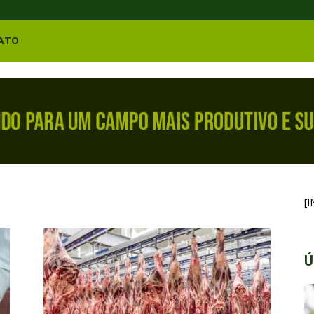
ATO
[
Ú